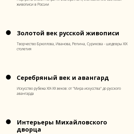
живописи в России
Золотой век русской живописи
Творчество Брюллова, Иванова, Репина, Сурикова - шедевры XIX
столетия
Серебряный век и авангард
Искусство рубежа XIX-XX веков: от "Мира искусства" до русского
авангарда
Интерьеры Михайловского
дворца