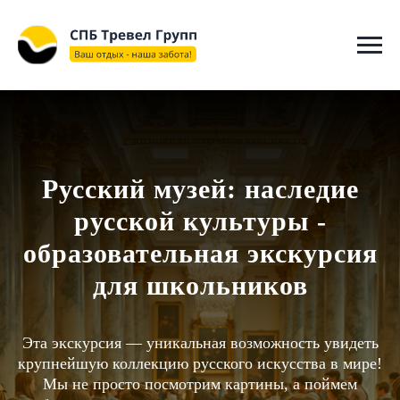
"@context": "https://schema.org", "@type": "WebSite", "name":
"СПБ ТРЕВЕЛ ГРУПП", "url": "https://spbtravelgroup.ru/",
"potentialAction": { "@type": "SearchAction", "target":
"https://spbtravelgroup.ru/search?q={search_term_string}", "query-
input": "required name=search_term_string" } }
Русский музей: наследие
русской культуры -
образовательная экскурсия
для школьников
Эта экскурсия — уникальная возможность увидеть
крупнейшую коллекцию русского искусства в мире!
Мы не просто посмотрим картины, а поймем