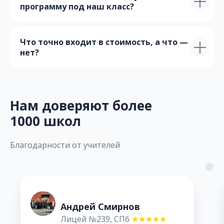
программу под наш класс?
Что точно входит в стоимость, а что —
нет?
Нам доверяют более
1000 школ
Благодарности от учителей
в
Алена Калашников
★★★★★
Гимназия №71, Москва