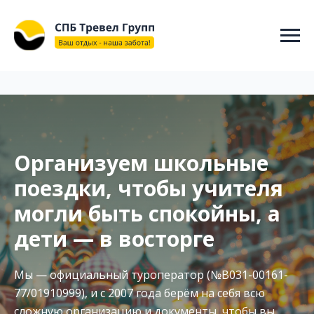
"@context": "https://schema.org", "@type": "WebSite", "name":
"СПБ ТРЕВЕЛ ГРУПП", "url": "https://spbtravelgroup.ru/",
"potentialAction": { "@type": "SearchAction", "target":
"https://spbtravelgroup.ru/search?q={search_term_string}", "query-
input": "required name=search_term_string" } }
Организуем школьные
поездки, чтобы учителя
могли быть спокойны, а
дети — в восторге
Мы — официальный туроператор (№В031-00161-
77/01910999), и с 2007 года берём на себя всю
сложную организацию и документы, чтобы вы