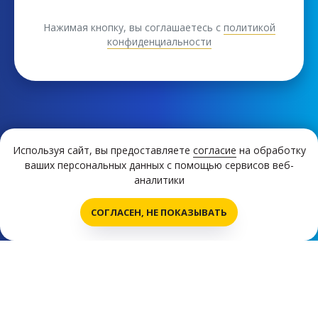
Нажимая кнопку, вы соглашаетесь с
политикой
конфиденциальности
Школьные туры
Используя сайт, вы предоставляете
согласие
на обработку
ваших персональных данных с помощью сервисов веб-
аналитики
Экскурсионные программы
Написать нам!
СОГЛАСЕН, НЕ ПОКАЗЫВАТЬ
Отзывы
О компании