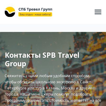
"@context": "https://schema.org", "@type": "WebSite", "name":
"СПБ ТРЕВЕЛ ГРУПП", "url": "https://spbtravelgroup.ru/",
"potentialAction": { "@type": "SearchAction", "target":
"https://spbtravelgroup.ru/search?q={search_term_string}", "query-
input": "required name=search_term_string" } }
Контакты SPB Travel
Group
Свяжитесь с нами любым удобным способом,
чтобы обсудить школьную экскурсию в Санкт-
Петербурге или тур в Казань, Москву и другие
города. Наши менеджеры помогут подобрать
программу, рассчитать стоимость и ответят на все