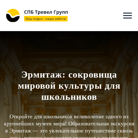
"@context": "https://schema.org", "@type": "WebSite", "name":
"СПБ ТРЕВЕЛ ГРУПП", "url": "https://spbtravelgroup.ru/",
"potentialAction": { "@type": "SearchAction", "target":
"https://spbtravelgroup.ru/search?q={search_term_string}", "query-
input": "required name=search_term_string" } }
Эрмитаж: сокровища
мировой культуры для
школьников
Откройте для школьников великолепие одного из
крупнейших музеев мира! Образовательная экскурсия
в Эрмитаж — это увлекательное путешествие сквозь
века, которое познакомит учащихся с шедеврами