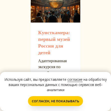
Кунсткамера:
первый музей
России для
детей
Адаптированная
экскурсия по
старейшему музею с
акцентом на
Используя сайт, вы предоставляете
согласие
на обработку
ваших персональных данных с помощью сервисов веб-
традиции народов
аналитики
мира
Написать нам!
СОГЛАСЕН, НЕ ПОКАЗЫВАТЬ
Подробнее