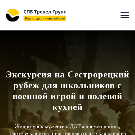
"@context": "https://schema.org", "@type": "WebSite", "name":
"СПБ ТРЕВЕЛ ГРУПП", "url": "https://spbtravelgroup.ru/",
"potentialAction": { "@type": "SearchAction", "target":
"https://spbtravelgroup.ru/search?q={search_term_string}", "query-
input": "required name=search_term_string" } }
Экскурсия на Сестрорецкий
рубеж для школьников с
военной игрой и полевой
кухней
Живой урок мужества: ДОТы времен войны,
тактическая игра и настоящая солдатская каша из