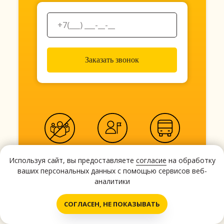
Заказать звонок
Без очередей
Персональный
Автобус с
экскурсовод
водителем
Используя сайт, вы предоставляете
согласие
на обработку
ваших персональных данных с помощью сервисов веб-
Нажимая «Заказать звонок», вы даете согласие
аналитики
на
обработку персональных данных
и
принимаете условия
пользовательского
Написать нам!
соглашения.
СОГЛАСЕН, НЕ ПОКАЗЫВАТЬ