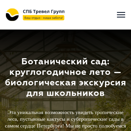
"@context": "https://schema.org", "@type": "WebSite", "name":
"СПБ ТРЕВЕЛ ГРУПП", "url": "https://spbtravelgroup.ru/",
"potentialAction": { "@type": "SearchAction", "target":
"https://spbtravelgroup.ru/search?q={search_term_string}", "query-
input": "required name=search_term_string" } }
Ботанический сад:
круглогодичное лето —
биологическая экскурсия
для школьников
Эта уникальная возможность увидеть тропические
леса, пустынные кактусы и субтропические сады в
самом сердце Петербурга! Мы не просто полюбуемся