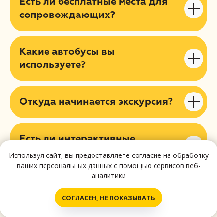
Есть ли бесплатные места для
сопровождающих?
Какие автобусы вы
используете?
Откуда начинается экскурсия?
Есть ли интерактивные
элементы?
Используя сайт, вы предоставляете
согласие
на обработку
ваших персональных данных с помощью сервисов веб-
аналитики
Можно ли скорректировать
Написать нам!
СОГЛАСЕН, НЕ ПОКАЗЫВАТЬ
программу под наш класс?