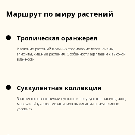
Маршрут по миру растений
Тропическая оранжерея
Изучение растений влажных тропических лесов: лианы,
эпифиты, хищные растения. Особенности адаптации к высокой
влажности
Суккулентная коллекция
Знакомство с растениями пустынь и полупустынь: кактусы, алоэ,
молочаи. Изучение механизмов выживания в засушливых
условиях