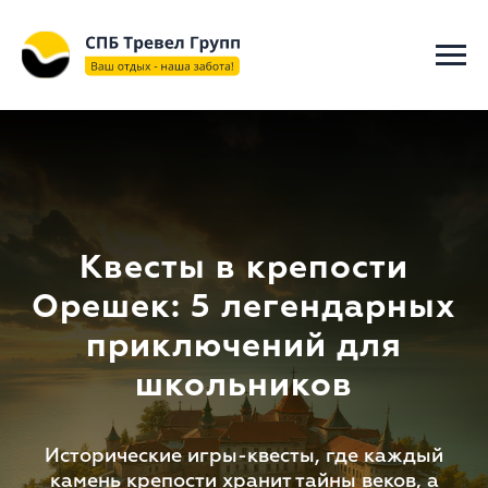
"@context": "https://schema.org", "@type": "WebSite", "name":
"СПБ ТРЕВЕЛ ГРУПП", "url": "https://spbtravelgroup.ru/",
"potentialAction": { "@type": "SearchAction", "target":
"https://spbtravelgroup.ru/search?q={search_term_string}", "query-
input": "required name=search_term_string" } }
Квесты в крепости
Орешек: 5 легендарных
приключений для
школьников
Исторические игры-квесты, где каждый
камень крепости хранит тайны веков, а