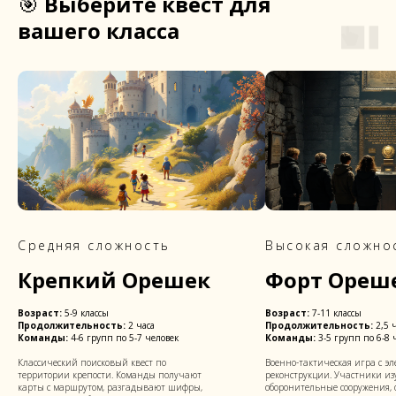
🎯
Выберите квест для
вашего класса
Средняя сложность
Высокая сложно
Крепкий Орешек
Форт Ореш
Возраст:
5-9 классы
Возраст:
7-11 классы
Продолжительность:
2 часа
Продолжительность:
2,5 
Команды:
4-6 групп по 5-7 человек
Команды:
3-5 групп по 6-8 
Классический поисковый квест по
Военно-тактическая игра с э
территории крепости. Команды получают
реконструкции. Участники и
карты с маршрутом, разгадывают шифры,
оборонительные сооружения,