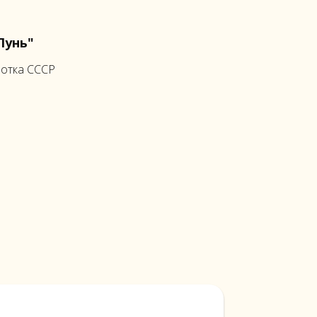
Лунь"
ботка СССР