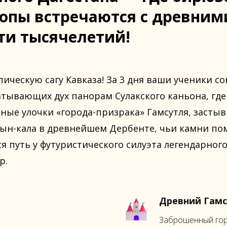
ропы встречаются с древним
ти тысячелетий!
пическую сагу Кавказа! За 3 дня ваши ученики 
атывающих дух панорам Сулакского каньона, где 
чные улочки «города-призрака» Гамсутля, заст
рын-кала в древнейшем Дербенте, чьи камни по
ся путь у футуристического силуэта легендарно
р.
Древний Гамс
Заброшенный гор