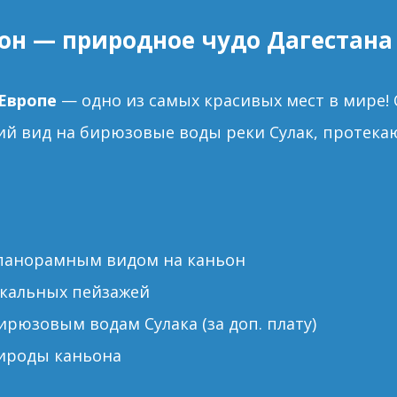
ьон — природное чудо Дагестана
Европе
— одно из самых красивых мест в мире!
й вид на бирюзовые воды реки Сулак, протекаю
панорамным видом на каньон
икальных пейзажей
ирюзовым водам Сулака (за доп. плату)
ироды каньона