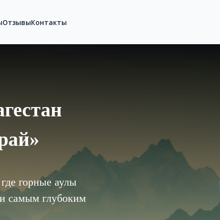
 ТРЕВЕЛ ГРУПП", "url": "https://spbtravelgroup.ru/", "potentialActi
put": "required name=search_term_string" } }
ы
Отзывы
Контакты
агестан
край»
где горные аулы
 и самым глубоким