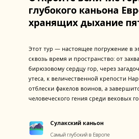
глубокого каньона Ев
хранящих дыхание пя
Этот тур — настоящее погружение в э
сквозь время и пространство: от захв
бирюзовому сердцу гор, через загадо
утеса, к величественной крепости На
отблески факелов воинов, а завершит
человеческого гения среди вековых го
Сулакский каньон
Самый глубокий в Европе