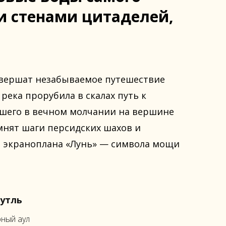
и стенами цитаделей,
совершат незабываемое путешествие
река прорубила в скалах путь к
ывшего в вечном молчании на вершине
мнят шаги персидских шахов и
го экраноплана «Лунь» — символа мощи
утль
ный аул