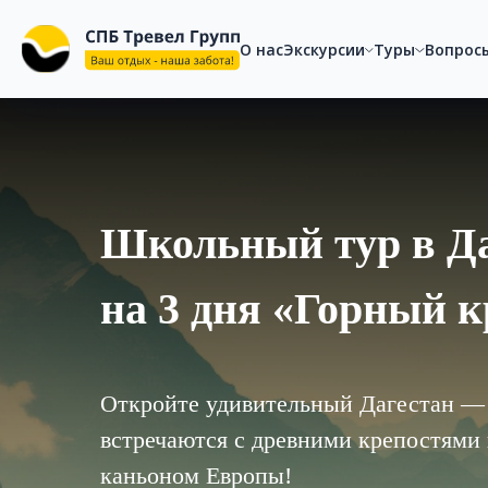
"@context": "https://schema.org", "@type": "WebSite", "name": "СПБ
"https://spbtravelgroup.ru/search?q={search_term_string}", "query-in
О нас
Экскурсии
Туры
Вопрос
Школьный тур в Д
на 3 дня «Горный 
Откройте удивительный Дагестан — 
встречаются с древними крепостями
каньоном Европы!