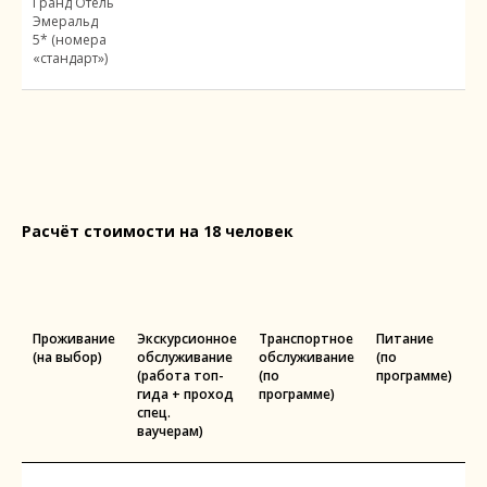
Гранд Отель
Эмеральд
5* (номера
«стандарт»)
Расчёт стоимости на 18 человек
Проживание
Экскурсионное
Транспортное
Питание
С
(на выбор)
обслуживание
обслуживание
(по
(работа топ-
(по
программе)
гида + проход
программе)
спец.
ваучерам)