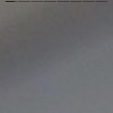
Джанзакова Карина
Наши менеджеры - эксперты, всегда
готовы помочь вам выбрать
идеальный тур, исходя из ваших
интересов и предпочтений.