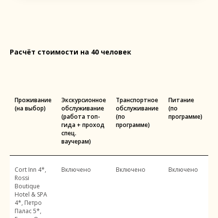
Расчёт стоимости на 40 человек
Проживание
Экскурсионное
Транспортное
Питание
С
(на выбор)
обслуживание
обслуживание
(по
(работа топ-
(по
программе)
гида + проход
программе)
спец.
ваучерам)
Cort Inn 4*,
Включено
Включено
Включено
5
Rossi
р
Boutique
ч
Hotel & SPA
4*, Петро
Палас 5*,