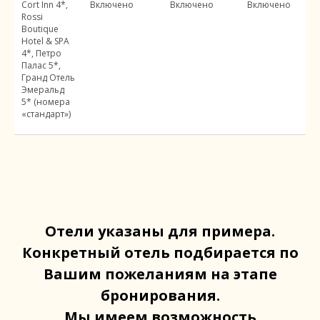
Cort Inn 4*,
Включено
Включено
Включено
5
Rossi
р
Boutique
ч
Hotel & SPA
4*, Петро
Палас 5*,
Гранд Отель
Эмеральд
5* (номера
«стандарт»)
Отели указаны для примера.
Конкретный отель подбирается по
Вашим пожеланиям на этапе
бронирования.
Мы имеем возможность