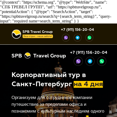
"@context": "https://schema.org", "@type": "WebSite", "name":
"СПБ ТРЕВЕЛ ГРУПП", "url": "https://spbtravelgroup.ru/",
"potentialAction": { "@type": "SearchAction", "target":
"https://spbtravelgroup.ru/search?q={search_term_string}", "query-
input": "required name=search_term_string" } }
+7 (911) 156-20-04
+7 (911) 156-20-04
SPB
Travel Group
Корпоративный тур в
Санкт-Петербург
на 4 дня
Организуем для сотрудников компании
путешествие за пределами офиса и
познакомим с культурным наследием одного