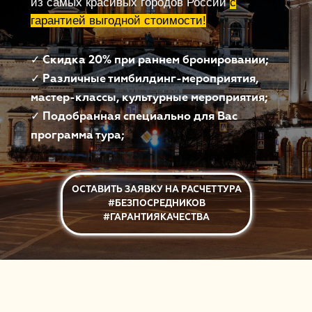
из самых красивых городов России
с
гарантией выгодной стоимости!
✓
Скидка 20% при раннем бронировании;
✓
Различные тимбилдинг-мероприятия,
мастер-классы, культурные мероприятия;
✓
Подобранная специально для Вас
программа тура;
ОСТАВИТЬ ЗАЯВКУ НА РАСЧЕТ ТУРА
#БЕЗПОСРЕДНИКОВ
#ГАРАНТИЯКАЧЕСТВА