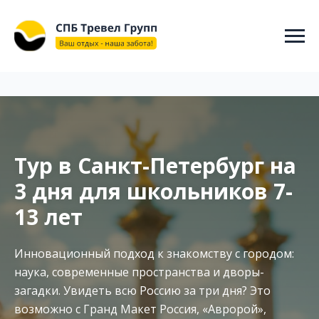
"@context": "https://schema.org", "@type": "WebSite", "name":
"СПБ ТРЕВЕЛ ГРУПП", "url": "https://spbtravelgroup.ru/",
"potentialAction": { "@type": "SearchAction", "target":
"https://spbtravelgroup.ru/search?q={search_term_string}", "query-
input": "required name=search_term_string" } }
Тур в Санкт-Петербург на
3 дня для школьников 7-
13 лет
Инновационный подход к знакомству с городом:
наука, современные пространства и дворы-
загадки. Увидеть всю Россию за три дня? Это
возможно с Гранд Макет Россия, «Авророй»,