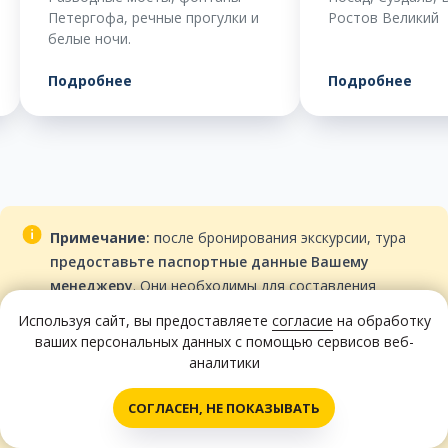
школьников на к
Ростов Великий
Подробнее
Подробнее
Примечание
:
п
осле бронирования экскурсии, тура
предоставьте паспортные данные Вашему
менеджеру
. Они необходимы для составления
списков в Транспортную инспекцию согласно
Используя сайт, вы предоставляете
согласие
на обработку
Федерального закона "О транспортной безопасности"
ваших персональных данных с помощью сервисов веб-
от 09.02.2007 года №16-ФЗ. Необходимо указать -
аналитики
фамилию, имя, отчество, дату рождения и
Написать нам!
паспортные данные для каждого выезжающего. Для
СОГЛАСЕН, НЕ ПОКАЗЫВАТЬ
детей просим указывать номер Свидетельства о