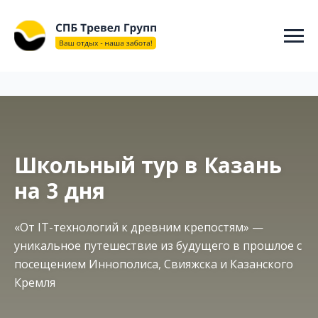
"@context": "https://schema.org", "@type": "WebSite", "name":
"СПБ ТРЕВЕЛ ГРУПП", "url": "https://spbtravelgroup.ru/",
"potentialAction": { "@type": "SearchAction", "target":
"https://spbtravelgroup.ru/search?q={search_term_string}", "query-
input": "required name=search_term_string" } }
Школьный тур в Казань
на 3 дня
«От IT-технологий к древним крепостям» —
уникальное путешествие из будущего в прошлое с
посещением Иннополиса, Свияжска и Казанского
Кремля